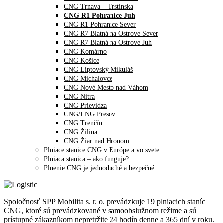
CNG Trnava – Trstínska
CNG R1 Pohranice Juh
CNG R1 Pohranice Sever
CNG R7 Blatná na Ostrove Sever
CNG R7 Blatná na Ostrove Juh
CNG Komárno
CNG Košice
CNG Liptovský Mikuláš
CNG Michalovce
CNG Nové Mesto nad Váhom
CNG Nitra
CNG Prievidza
CNG/LNG Prešov
CNG Trenčín
CNG Žilina
CNG Žiar nad Hronom
Plniace stanice CNG v Európe a vo svete
Plniaca stanica – ako funguje?
Plnenie CNG je jednoduché a bezpečné
Spoločnosť SPP Mobilita s. r. o. prevádzkuje 19 plniacich staníc
CNG, ktoré sú prevádzkované v samoobslužnom režime a sú
prístupné zákazníkom nepretržite 24 hodín denne a 365 dní v roku.