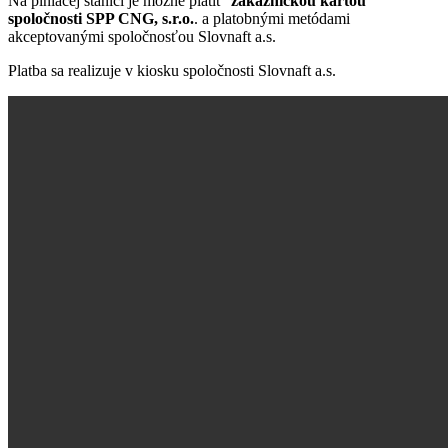
Na plniacej stanici je možné platiť
zákazníckou kartou
spoločnosti
SPP CNG, s.r.o.
. a platobnými metódami
akceptovanými spoločnosťou Slovnaft a.s.
Platba sa realizuje v kiosku spoločnosti Slovnaft a.s.