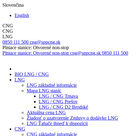
Slovenčina
English
CNG
CNG
LNG
0850 111 500
cng@sppcng.sk
Plniace stanice: Otvorené non-stop
Plniace stanice: Otvorené non-stop
cng@sppcng.sk
0850 111 500
BIO LNG / CNG
LNG
LNG základné informácie
Mapa LNG staníc
LNG / CNG Trnava
LNG / CNG Prešov
LNG / CNG D2 Brodské
Aktuálna cena LNG
Žiadosť o uzatvorenie Zmluvy o dodávke LNG
LNG Ťahače ihneď k dispozícii
CNG
CNG základné informácie