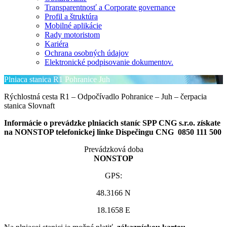
Transparentnosť a Corporate governance
Profil a štruktúra
Mobilné aplikácie
Rady motoristom
Kariéra
Ochrana osobných údajov
Elektronické podpisovanie dokumentov.
Plniaca stanica R1 Pohranice Juh
Rýchlostná cesta R1 – Odpočívadlo Pohranice – Juh – čerpacia
stanica Slovnaft
Informácie o prevádzke plniacich staníc SPP CNG s.r.o. získate
na NONSTOP telefonickej linke Dispečingu CNG 0850 111 500
Prevádzková doba
NONSTOP
GPS:
48.3166 N
18.1658 E