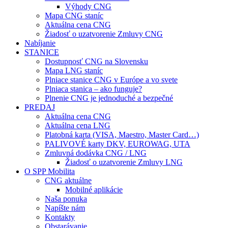
Výhody CNG
Mapa CNG staníc
Aktuálna cena CNG
Žiadosť o uzatvorenie Zmluvy CNG
Nabíjanie
STANICE
Dostupnosť CNG na Slovensku
Mapa LNG staníc
Plniace stanice CNG v Európe a vo svete
Plniaca stanica – ako funguje?
Plnenie CNG je jednoduché a bezpečné
PREDAJ
Aktuálna cena CNG
Aktuálna cena LNG
Platobná karta (VISA, Maestro, Master Card…)
PALIVOVÉ karty DKV, EUROWAG, UTA
Zmluvná dodávka CNG / LNG
Žiadosť o uzatvorenie Zmluvy LNG
O SPP Mobilita
CNG aktuálne
Mobilné aplikácie
Naša ponuka
Napíšte nám
Kontakty
Obstarávanie