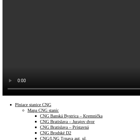
Plniace stanice CNG
Mapa CNG staníc
CNG Banská Bystrica – Kremnička
CNG Bratislava – Jurajov dvor
CNG Bratislava – Prístavná
CNG Brodské D2
CNG/LNG Trnava aut. ul.