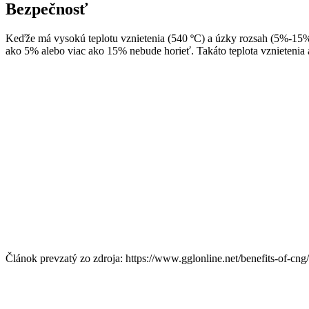
Bezpečnosť
Keďže má vysokú teplotu vznietenia (540 ºC) a úzky rozsah (5%-15%
ako 5% alebo viac ako 15% nebude horieť. Takáto teplota vznieteni
Článok prevzatý zo zdroja: https://www.gglonline.net/benefits-of-cng/