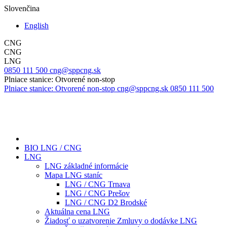
Slovenčina
English
CNG
CNG
LNG
0850 111 500
cng@sppcng.sk
Plniace stanice: Otvorené non-stop
Plniace stanice: Otvorené non-stop
cng@sppcng.sk
0850 111 500
BIO LNG / CNG
LNG
LNG základné informácie
Mapa LNG staníc
LNG / CNG Trnava
LNG / CNG Prešov
LNG / CNG D2 Brodské
Aktuálna cena LNG
Žiadosť o uzatvorenie Zmluvy o dodávke LNG