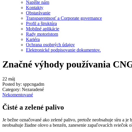
Napíšte nám
Kontakty
Obstarávanie
Transparentnosť a Corporate governance
Profil a štruktúra
Mobilné aplikácie
Rady motoristom
Kariéra
Ochrana osobných údajov
Elektronické podpisovanie dokumentov.
Značné výhody používania CNG
22
máj
Posted by:
sppcngadm
Category:
Nezaradené
Nekomentované
Čisté a zelené palivo
Je bežne označované ako zelené palivo, pretože neobsahuje síru a j
neobsahuje žiadne olovo a benzén, zanesenie zapaľovacích sviečok 