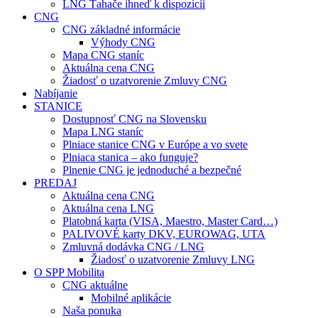
LNG Ťahače ihneď k dispozícii
CNG
CNG základné informácie
Výhody CNG
Mapa CNG staníc
Aktuálna cena CNG
Žiadosť o uzatvorenie Zmluvy CNG
Nabíjanie
STANICE
Dostupnosť CNG na Slovensku
Mapa LNG staníc
Plniace stanice CNG v Európe a vo svete
Plniaca stanica – ako funguje?
Plnenie CNG je jednoduché a bezpečné
PREDAJ
Aktuálna cena CNG
Aktuálna cena LNG
Platobná karta (VISA, Maestro, Master Card…)
PALIVOVÉ karty DKV, EUROWAG, UTA
Zmluvná dodávka CNG / LNG
Žiadosť o uzatvorenie Zmluvy LNG
O SPP Mobilita
CNG aktuálne
Mobilné aplikácie
Naša ponuka