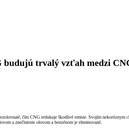
 budujú trvalý vzťah medzi CNG
e bezolovnaté, čím CNG redukuje škodlivé emisie. Svojím nekoróznym 
olovom a znečistenie olovom a benzénom je eliminované.