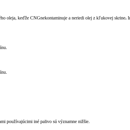
ého oleja, keďže CNGnekontaminuje a neriedi olej z kľukovej skrine
.
I
ínu.
ínu.
i používajúcimi iné palivo sú významne nižšie.