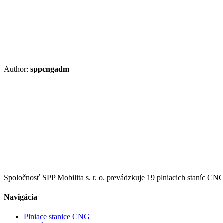
Author:
sppcngadm
Spoločnosť SPP Mobilita s. r. o. prevádzkuje 19 plniacich staníc CN
Navigácia
Plniace stanice CNG