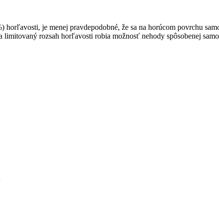
) horľavosti, je menej pravdepodobné, že sa na horúcom povrchu sam
a a limitovaný rozsah horľavosti robia možnosť nehody spôsobenej sa