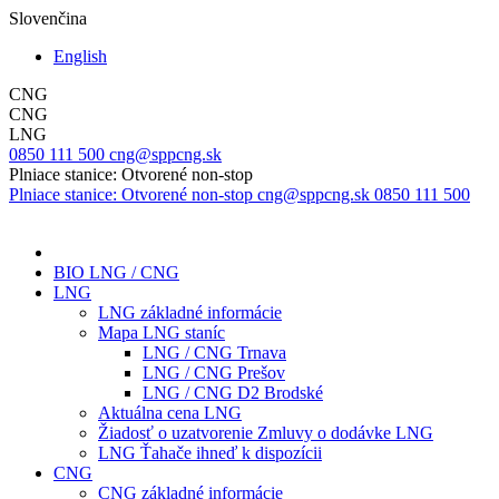
Slovenčina
English
CNG
CNG
LNG
0850 111 500
cng@sppcng.sk
Plniace stanice: Otvorené non-stop
Plniace stanice: Otvorené non-stop
cng@sppcng.sk
0850 111 500
BIO LNG / CNG
LNG
LNG základné informácie
Mapa LNG staníc
LNG / CNG Trnava
LNG / CNG Prešov
LNG / CNG D2 Brodské
Aktuálna cena LNG
Žiadosť o uzatvorenie Zmluvy o dodávke LNG
LNG Ťahače ihneď k dispozícii
CNG
CNG základné informácie