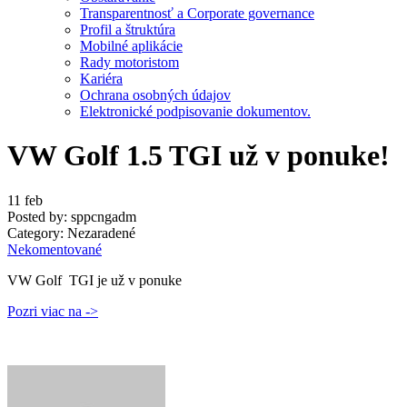
Transparentnosť a Corporate governance
Profil a štruktúra
Mobilné aplikácie
Rady motoristom
Kariéra
Ochrana osobných údajov
Elektronické podpisovanie dokumentov.
VW Golf 1.5 TGI už v ponuke!
11
feb
Posted by:
sppcngadm
Category:
Nezaradené
Nekomentované
VW Golf TGI je už v ponuke
Pozri viac na ->