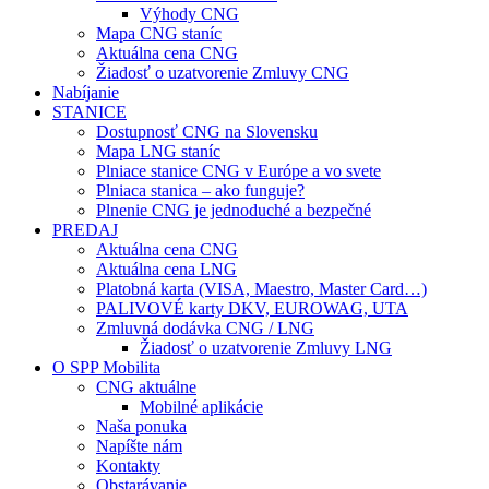
Výhody CNG
Mapa CNG staníc
Aktuálna cena CNG
Žiadosť o uzatvorenie Zmluvy CNG
Nabíjanie
STANICE
Dostupnosť CNG na Slovensku
Mapa LNG staníc
Plniace stanice CNG v Európe a vo svete
Plniaca stanica – ako funguje?
Plnenie CNG je jednoduché a bezpečné
PREDAJ
Aktuálna cena CNG
Aktuálna cena LNG
Platobná karta (VISA, Maestro, Master Card…)
PALIVOVÉ karty DKV, EUROWAG, UTA
Zmluvná dodávka CNG / LNG
Žiadosť o uzatvorenie Zmluvy LNG
O SPP Mobilita
CNG aktuálne
Mobilné aplikácie
Naša ponuka
Napíšte nám
Kontakty
Obstarávanie