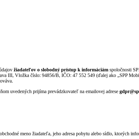
slobodný prístup k informáciám
 údajov
žiadateľov o slobodný prístup k informáciám
spoločnosti SP
ava III, Vložka číslo: 94856/B, IČO: 47 552 549 (ďalej ako „SPP Mobil
hováva.
 ňom uvedených prijíma prevádzkovateľ na emailovej adrese
gdpr@sp
obchodné meno žiadateľa, jeho adresa pobytu alebo sídlo, ktorých infor