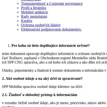
Transparentnosť a Corporate governance
Profil a štruktúra
Mobilné aplikácie
Rady motoristom
Kariéra
Ochrana osobných údajov
Elektronické podpisovanie dokumentov.
Doplňujúce informácie o ochrane osobných údajov pre žiadateľov o 
Pre koho sú tieto doplňujúce informácie určené?
tento dokument upravuje doplňujúce informácie o ochrane osobných
časť Ružinov, zapísaná v Obchodnom registri Mestského súdu Bratisl
ich SPP CNG spracúva, ako a od koho ich získava a ako dlho ich uc
Otázky, pripomienky a žiadosti k tomuto dokumentu a informáciám v
2. Aké osobné údaje a na aký účel sú spracúvané?
SPP Mobilita spracúva osobné údaje klientov na účel:
2.1. Žiadosť o slobodný prístup k informáciám
v rozsahu: bežné osobné údaje, ako je meno, priezvisko, názov alebo 