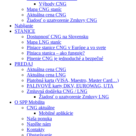
Výhody CNG
Mapa CNG staníc
Aktuálna cena CNG
Žiadosť o uzatvorenie Zmluvy CNG
Nabíjanie
STANICE
Dostupnosť CNG na Slovensku
Mapa LNG staníc
Plniace stanice CNG v Európe a vo svete
Plniaca stanica – ako funguje?
Plnenie CNG je jednoduché a bezpečné
PREDAJ
Aktuálna cena CNG
Aktuálna cena LNG
Platobná karta (VISA, Maestro, Master Card…)
PALIVOVÉ karty DKV, EUROWAG, UTA
Zmluvná dodávka CNG / LNG
Žiadosť o uzatvorenie Zmluvy LNG
O SPP Mobilita
CNG aktuálne
Mobilné aplikácie
Naša ponuka
Napíšte nám
Kontakty
Obstarávanie