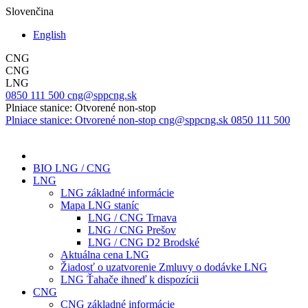
Slovenčina
English
CNG
CNG
LNG
0850 111 500
cng@sppcng.sk
Plniace stanice: Otvorené non-stop
Plniace stanice: Otvorené non-stop
cng@sppcng.sk
0850 111 500
BIO LNG / CNG
LNG
LNG základné informácie
Mapa LNG staníc
LNG / CNG Trnava
LNG / CNG Prešov
LNG / CNG D2 Brodské
Aktuálna cena LNG
Žiadosť o uzatvorenie Zmluvy o dodávke LNG
LNG Ťahače ihneď k dispozícii
CNG
CNG základné informácie