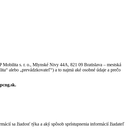
P Mobilita s. r. o., Mlynské Nivy 44A, 821 09 Bratislava – mestská
ita“ alebo „prevádzkovateľ“) a to najmä aké osobné údaje a prečo
pcng.sk.
mácií sa žiadosť týka a aký spôsob sprístupnenia informácií žiadateľ