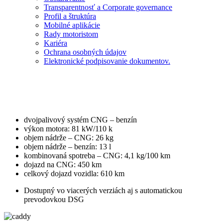
Transparentnosť a Corporate governance
Profil a štruktúra
Mobilné aplikácie
Rady motoristom
Kariéra
Ochrana osobných údajov
Elektronické podpisovanie dokumentov.
VW Caddy 1.4 TGI
dvojpalivový systém CNG – benzín
výkon motora: 81 kW/110 k
objem nádrže – CNG: 26 kg
objem nádrže – benzín: 13 l
kombinovaná spotreba – CNG: 4,1 kg/100 km
dojazd na CNG: 450 km
celkový dojazd vozidla: 610 km
Dostupný vo viacerých verziách aj s automatickou
prevodovkou DSG