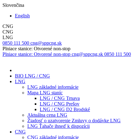
Slovenčina
English
CNG
CNG
LNG
0850 111 500
cng@sppcng.sk
Plniace stanice: Otvorené non-stop
Plniace stanice: Otvorené non-stop
cng@sppcng.sk
0850 111 500
BIO LNG / CNG
LNG
LNG základné informácie
Mapa LNG staníc
LNG / CNG Trnava
LNG / CNG Prešov
LNG / CNG D2 Brodské
Aktuálna cena LNG
Žiadosť o uzatvorenie Zmluvy o dodávke LNG
LNG Ťahače ihneď k dispozícii
CNG
CNG základné informácie