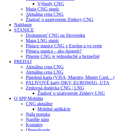
Výhody CNG
Mapa CNG staníc
Aktuálna cena CNG
Žiadosť o uzatvorenie Zmluvy CNG
Nabíjanie
STANICE
Dostupnosť CNG na Slovensku
Mapa LNG staníc
Plniace stanice CNG v Európe a vo svete
Plniaca stanica – ako funguje?
Plnenie CNG je jednoduché a bezpečné
PREDAJ
Aktuálna cena CNG
Aktuálna cena LNG
Platobná karta (VISA, Maestro, Master Card…)
PALIVOVÉ karty DKV, EUROWAG, UTA
Zmluvná dodávka CNG / LNG
Žiadosť o uzatvorenie Zmluvy LNG
O SPP Mobilita
CNG aktuálne
Mobilné aplikácie
Naša ponuka
Napíšte nám
Kontakty
Obstarávanie