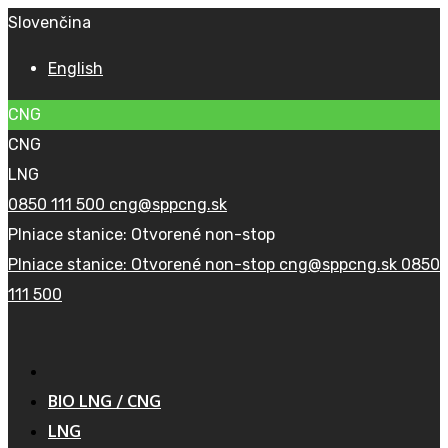
Slovenčina
English
CNG
CNG
LNG
0850 111 500
cng@sppcng.sk
Plniace stanice: Otvorené non-stop
Plniace stanice: Otvorené non-stop
cng@sppcng.sk
0850
111 500
BIO LNG / CNG
LNG