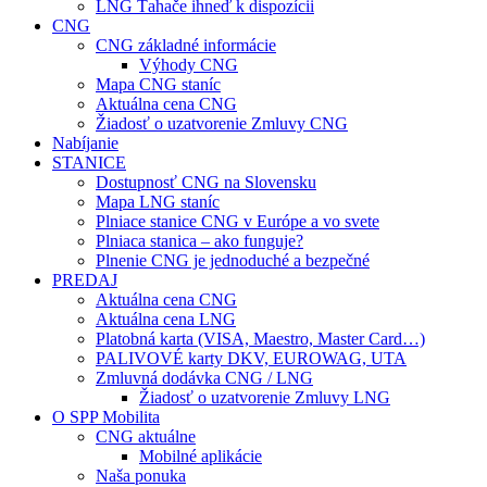
LNG Ťahače ihneď k dispozícii
CNG
CNG základné informácie
Výhody CNG
Mapa CNG staníc
Aktuálna cena CNG
Žiadosť o uzatvorenie Zmluvy CNG
Nabíjanie
STANICE
Dostupnosť CNG na Slovensku
Mapa LNG staníc
Plniace stanice CNG v Európe a vo svete
Plniaca stanica – ako funguje?
Plnenie CNG je jednoduché a bezpečné
PREDAJ
Aktuálna cena CNG
Aktuálna cena LNG
Platobná karta (VISA, Maestro, Master Card…)
PALIVOVÉ karty DKV, EUROWAG, UTA
Zmluvná dodávka CNG / LNG
Žiadosť o uzatvorenie Zmluvy LNG
O SPP Mobilita
CNG aktuálne
Mobilné aplikácie
Naša ponuka