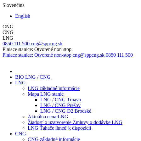
Slovenčina
English
CNG
CNG
LNG
0850 111 500
cng@sppcng.sk
Plniace stanice: Otvorené non-stop
Plniace stanice: Otvorené non-stop
cng@sppcng.sk
0850 111 500
BIO LNG / CNG
LNG
LNG základné informácie
Mapa LNG staníc
LNG / CNG Trnava
LNG / CNG Prešov
LNG / CNG D2 Brodské
Aktuálna cena LNG
Žiadosť o uzatvorenie Zmluvy o dodávke LNG
LNG Ťahače ihneď k dispozícii
CNG
CNG základné informácie