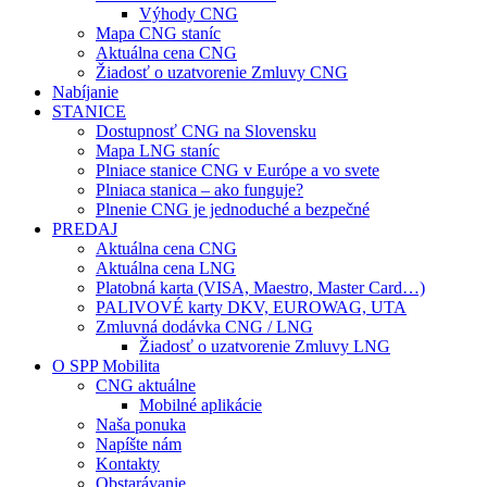
Výhody CNG
Mapa CNG staníc
Aktuálna cena CNG
Žiadosť o uzatvorenie Zmluvy CNG
Nabíjanie
STANICE
Dostupnosť CNG na Slovensku
Mapa LNG staníc
Plniace stanice CNG v Európe a vo svete
Plniaca stanica – ako funguje?
Plnenie CNG je jednoduché a bezpečné
PREDAJ
Aktuálna cena CNG
Aktuálna cena LNG
Platobná karta (VISA, Maestro, Master Card…)
PALIVOVÉ karty DKV, EUROWAG, UTA
Zmluvná dodávka CNG / LNG
Žiadosť o uzatvorenie Zmluvy LNG
O SPP Mobilita
CNG aktuálne
Mobilné aplikácie
Naša ponuka
Napíšte nám
Kontakty
Obstarávanie