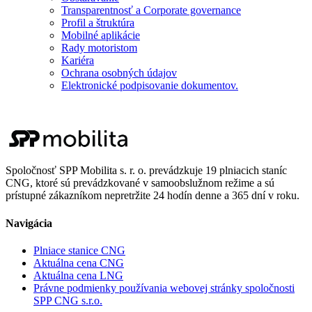
Transparentnosť a Corporate governance
Profil a štruktúra
Mobilné aplikácie
Rady motoristom
Kariéra
Ochrana osobných údajov
Elektronické podpisovanie dokumentov.
Spoločnosť SPP Mobilita s. r. o. prevádzkuje 19 plniacich staníc
CNG, ktoré sú prevádzkované v samoobslužnom režime a sú
prístupné zákazníkom nepretržite 24 hodín denne a 365 dní v roku.
Navigácia
Plniace stanice CNG
Aktuálna cena CNG
Aktuálna cena LNG
Právne podmienky používania webovej stránky spoločnosti
SPP CNG s.r.o.