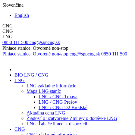
Slovenčina
English
CNG
CNG
LNG
0850 111 500
cng@sppcng.sk
Plniace stanice: Otvorené non-stop
Plniace stanice: Otvorené non-stop
cng@sppcng.sk
0850 111 500
BIO LNG / CNG
LNG
LNG základné informácie
Mapa LNG staníc
LNG / CNG Trnava
LNG / CNG Prešov
LNG / CNG D2 Brodské
Aktuálna cena LNG
Žiadosť o uzatvorenie Zmluvy o dodávke LNG
LNG Ťahače ihneď k dispozícii
CNG
CNG základné informácie