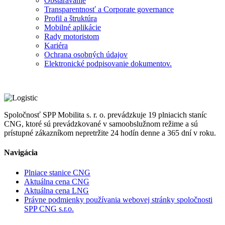
Obstarávanie
Transparentnosť a Corporate governance
Profil a štruktúra
Mobilné aplikácie
Rady motoristom
Kariéra
Ochrana osobných údajov
Elektronické podpisovanie dokumentov.
Spoločnosť SPP Mobilita s. r. o. prevádzkuje 19 plniacich staníc
CNG, ktoré sú prevádzkované v samoobslužnom režime a sú
prístupné zákazníkom nepretržite 24 hodín denne a 365 dní v roku.
Navigácia
Plniace stanice CNG
Aktuálna cena CNG
Aktuálna cena LNG
Právne podmienky používania webovej stránky spoločnosti
SPP CNG s.r.o.