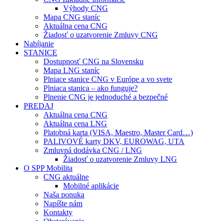
Výhody CNG
Mapa CNG staníc
Aktuálna cena CNG
Žiadosť o uzatvorenie Zmluvy CNG
Nabíjanie
STANICE
Dostupnosť CNG na Slovensku
Mapa LNG staníc
Plniace stanice CNG v Európe a vo svete
Plniaca stanica – ako funguje?
Plnenie CNG je jednoduché a bezpečné
PREDAJ
Aktuálna cena CNG
Aktuálna cena LNG
Platobná karta (VISA, Maestro, Master Card…)
PALIVOVÉ karty DKV, EUROWAG, UTA
Zmluvná dodávka CNG / LNG
Žiadosť o uzatvorenie Zmluvy LNG
O SPP Mobilita
CNG aktuálne
Mobilné aplikácie
Naša ponuka
Napíšte nám
Kontakty