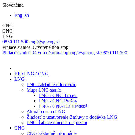
Slovenčina
English
CNG
CNG
LNG
0850 111 500
cng@sppcng.sk
Plniace stanice: Otvorené non-stop
Plniace stanice: Otvorené non-stop
cng@sppcng.sk
0850 111 500
BIO LNG / CNG
LNG
LNG základné informácie
Mapa LNG staníc
LNG / CNG Trnava
LNG / CNG Prešov
LNG / CNG D2 Brodské
Aktuálna cena LNG
Žiadosť o uzatvorenie Zmluvy o dodávke LNG
LNG Ťahače ihneď k dispozícii
CNG
CNG základné informácie