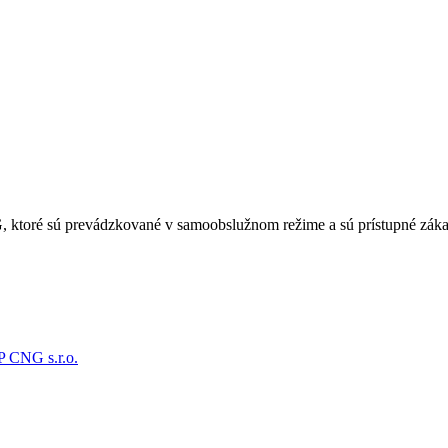
G, ktoré sú prevádzkované v samoobslužnom režime a sú prístupné záka
P CNG s.r.o.