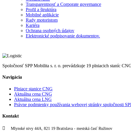
Transparentnosť a Corporate governance
Profil a štruktúra
Mobilné aplikácie
Rady motoristom
Kariéra
Ochrana osobných údajov
Elektronické podpisovanie dokumentov.
Spoločnosť SPP Mobilita s. r. o. prevádzkuje 19 plniacich staníc CN
Navigácia
Plniace stanice CNG
Aktuálna cena CNG
Aktuálna cena LNG
Právne podmienky používania webovej stránky spoločnosti SP
Kontakt
Mlynské nivy 44A, 821 19 Bratislava - mestská časť Ružinov