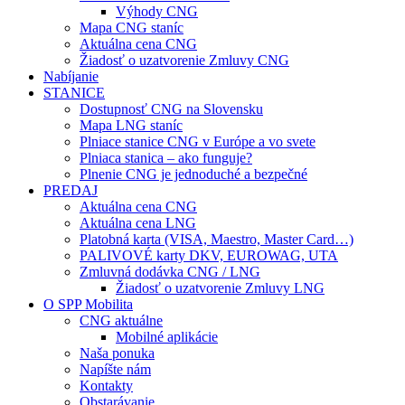
Výhody CNG
Mapa CNG staníc
Aktuálna cena CNG
Žiadosť o uzatvorenie Zmluvy CNG
Nabíjanie
STANICE
Dostupnosť CNG na Slovensku
Mapa LNG staníc
Plniace stanice CNG v Európe a vo svete
Plniaca stanica – ako funguje?
Plnenie CNG je jednoduché a bezpečné
PREDAJ
Aktuálna cena CNG
Aktuálna cena LNG
Platobná karta (VISA, Maestro, Master Card…)
PALIVOVÉ karty DKV, EUROWAG, UTA
Zmluvná dodávka CNG / LNG
Žiadosť o uzatvorenie Zmluvy LNG
O SPP Mobilita
CNG aktuálne
Mobilné aplikácie
Naša ponuka
Napíšte nám
Kontakty
Obstarávanie