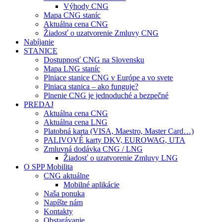
Výhody CNG
Mapa CNG staníc
Aktuálna cena CNG
Žiadosť o uzatvorenie Zmluvy CNG
Nabíjanie
STANICE
Dostupnosť CNG na Slovensku
Mapa LNG staníc
Plniace stanice CNG v Európe a vo svete
Plniaca stanica – ako funguje?
Plnenie CNG je jednoduché a bezpečné
PREDAJ
Aktuálna cena CNG
Aktuálna cena LNG
Platobná karta (VISA, Maestro, Master Card…)
PALIVOVÉ karty DKV, EUROWAG, UTA
Zmluvná dodávka CNG / LNG
Žiadosť o uzatvorenie Zmluvy LNG
O SPP Mobilita
CNG aktuálne
Mobilné aplikácie
Naša ponuka
Napíšte nám
Kontakty
Obstarávanie