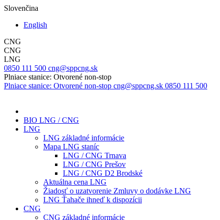
Slovenčina
English
CNG
CNG
LNG
0850 111 500
cng@sppcng.sk
Plniace stanice: Otvorené non-stop
Plniace stanice: Otvorené non-stop
cng@sppcng.sk
0850 111 500
BIO LNG / CNG
LNG
LNG základné informácie
Mapa LNG staníc
LNG / CNG Trnava
LNG / CNG Prešov
LNG / CNG D2 Brodské
Aktuálna cena LNG
Žiadosť o uzatvorenie Zmluvy o dodávke LNG
LNG Ťahače ihneď k dispozícii
CNG
CNG základné informácie