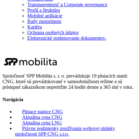
Transparentnosť a Corporate governance
Profil a štruktúra
Mobilné aplikácie
Rady motoristom
Kariéra
Ochrana osobných údajov
Elektronické podpisovanie dokumentov.
Spoločnosť SPP Mobilita s. r. o. prevádzkuje 19 plniacich staníc
CNG, ktoré sú prevádzkované v samoobslužnom režime a sú
prístupné zákazníkom nepretržite 24 hodín denne a 365 dní v roku.
Navigácia
Plniace stanice CNG
Aktuálna cena CNG
Aktuálna cena LNG
Právne podmienky používania webovej stránky
spoločnosti SPP CNG s.r.o.