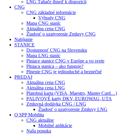
LNG Ťahače ihneď k dispozícii
CNG
CNG základné informácie
Výhody CNG
Mapa CNG staníc
Aktuálna cena CNG
Žiadosť o uzatvorenie Zmluvy CNG
Nabíjanie
STANICE
Dostupnosť CNG na Slovensku
Mapa LNG staníc
Plniace stanice CNG v Európe a vo svete
Plniaca stanica – ako funguje?
Plnenie CNG je jednoduché a bezpečné
PREDAJ
Aktuálna cena CNG
Aktuálna cena LNG
Platobná karta (VISA, Maestro, Master Card…)
PALIVOVÉ karty DKV, EUROWAG, UTA
Zmluvná dodávka CNG / LNG
Žiadosť o uzatvorenie Zmluvy LNG
O SPP Mobilita
CNG aktuálne
Mobilné aplikácie
Naša ponuka