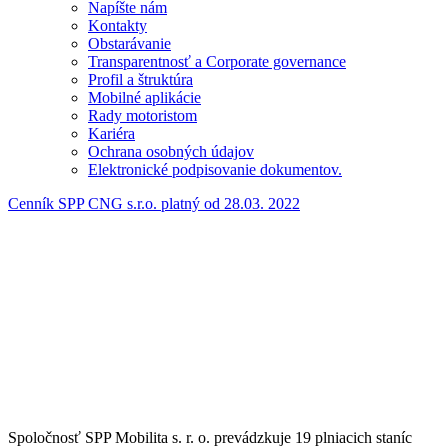
Napíšte nám
Kontakty
Obstarávanie
Transparentnosť a Corporate governance
Profil a štruktúra
Mobilné aplikácie
Rady motoristom
Kariéra
Ochrana osobných údajov
Elektronické podpisovanie dokumentov.
Cenník SPP CNG s.r.o. platný od 28.03. 2022
Spoločnosť SPP Mobilita s. r. o. prevádzkuje 19 plniacich staníc