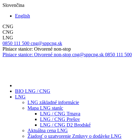
Slovenčina
English
CNG
CNG
LNG
0850 111 500
cng@sppcng.sk
Plniace stanice: Otvorené non-stop
Plniace stanice: Otvorené non-stop
cng@sppcng.sk
0850 111 500
BIO LNG / CNG
LNG
LNG základné informácie
Mapa LNG staníc
LNG / CNG Trnava
LNG / CNG Prešov
LNG / CNG D2 Brodské
Aktuálna cena LNG
Žiadosť o uzatvorenie Zmluvy o dodávke LNG