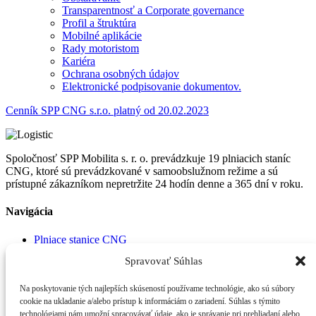
Transparentnosť a Corporate governance
Profil a štruktúra
Mobilné aplikácie
Rady motoristom
Kariéra
Ochrana osobných údajov
Elektronické podpisovanie dokumentov.
Cenník SPP CNG s.r.o. platný od 20.02.2023
Spoločnosť SPP Mobilita s. r. o. prevádzkuje 19 plniacich staníc
CNG, ktoré sú prevádzkované v samoobslužnom režime a sú
prístupné zákazníkom nepretržite 24 hodín denne a 365 dní v roku.
Navigácia
Plniace stanice CNG
Aktuálna cena CNG
Spravovať Súhlas
Aktuálna cena LNG
Právne podmienky používania webovej stránky spoločnosti
Na poskytovanie tých najlepších skúseností používame technológie, ako sú súbory
SPP CNG s.r.o.
cookie na ukladanie a/alebo prístup k informáciám o zariadení. Súhlas s týmito
technológiami nám umožní spracovávať údaje, ako je správanie pri prehliadaní alebo