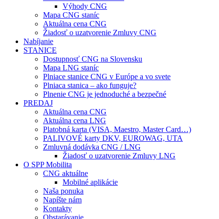
Výhody CNG
Mapa CNG staníc
Aktuálna cena CNG
Žiadosť o uzatvorenie Zmluvy CNG
Nabíjanie
STANICE
Dostupnosť CNG na Slovensku
Mapa LNG staníc
Plniace stanice CNG v Európe a vo svete
Plniaca stanica – ako funguje?
Plnenie CNG je jednoduché a bezpečné
PREDAJ
Aktuálna cena CNG
Aktuálna cena LNG
Platobná karta (VISA, Maestro, Master Card…)
PALIVOVÉ karty DKV, EUROWAG, UTA
Zmluvná dodávka CNG / LNG
Žiadosť o uzatvorenie Zmluvy LNG
O SPP Mobilita
CNG aktuálne
Mobilné aplikácie
Naša ponuka
Napíšte nám
Kontakty
Obstarávanie