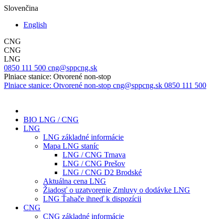
Slovenčina
English
CNG
CNG
LNG
0850 111 500
cng@sppcng.sk
Plniace stanice: Otvorené non-stop
Plniace stanice: Otvorené non-stop
cng@sppcng.sk
0850 111 500
BIO LNG / CNG
LNG
LNG základné informácie
Mapa LNG staníc
LNG / CNG Trnava
LNG / CNG Prešov
LNG / CNG D2 Brodské
Aktuálna cena LNG
Žiadosť o uzatvorenie Zmluvy o dodávke LNG
LNG Ťahače ihneď k dispozícii
CNG
CNG základné informácie