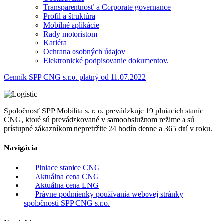
Transparentnosť a Corporate governance
Profil a štruktúra
Mobilné aplikácie
Rady motoristom
Kariéra
Ochrana osobných údajov
Elektronické podpisovanie dokumentov.
Cenník SPP CNG s.r.o. platný od 11.07.2022
Spoločnosť SPP Mobilita s. r. o. prevádzkuje 19 plniacich staníc
CNG, ktoré sú prevádzkované v samoobslužnom režime a sú
prístupné zákazníkom nepretržite 24 hodín denne a 365 dní v roku.
Navigácia
Plniace stanice CNG
Aktuálna cena CNG
Aktuálna cena LNG
Právne podmienky používania webovej stránky
spoločnosti SPP CNG s.r.o.