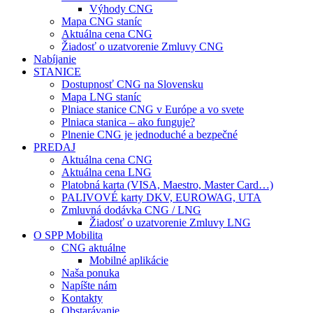
Výhody CNG
Mapa CNG staníc
Aktuálna cena CNG
Žiadosť o uzatvorenie Zmluvy CNG
Nabíjanie
STANICE
Dostupnosť CNG na Slovensku
Mapa LNG staníc
Plniace stanice CNG v Európe a vo svete
Plniaca stanica – ako funguje?
Plnenie CNG je jednoduché a bezpečné
PREDAJ
Aktuálna cena CNG
Aktuálna cena LNG
Platobná karta (VISA, Maestro, Master Card…)
PALIVOVÉ karty DKV, EUROWAG, UTA
Zmluvná dodávka CNG / LNG
Žiadosť o uzatvorenie Zmluvy LNG
O SPP Mobilita
CNG aktuálne
Mobilné aplikácie
Naša ponuka
Napíšte nám
Kontakty
Obstarávanie