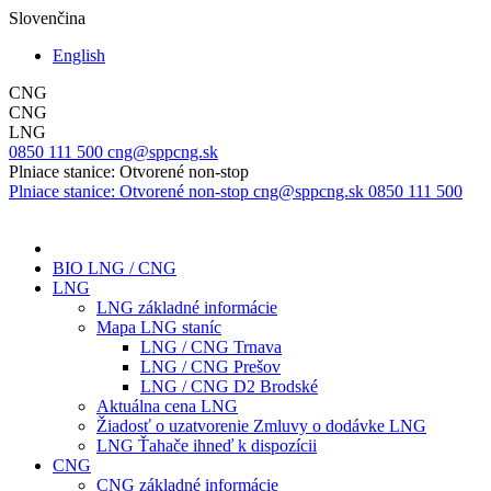
Slovenčina
English
CNG
CNG
LNG
0850 111 500
cng@sppcng.sk
Plniace stanice: Otvorené non-stop
Plniace stanice: Otvorené non-stop
cng@sppcng.sk
0850 111 500
BIO LNG / CNG
LNG
LNG základné informácie
Mapa LNG staníc
LNG / CNG Trnava
LNG / CNG Prešov
LNG / CNG D2 Brodské
Aktuálna cena LNG
Žiadosť o uzatvorenie Zmluvy o dodávke LNG
LNG Ťahače ihneď k dispozícii
CNG
CNG základné informácie