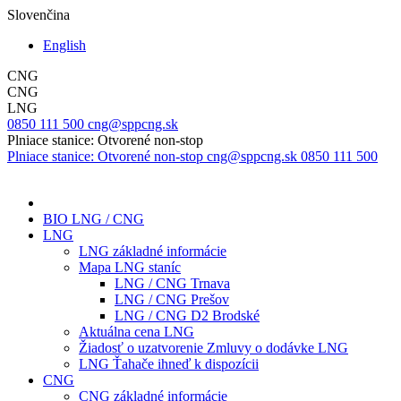
Slovenčina
English
CNG
CNG
LNG
0850 111 500
cng@sppcng.sk
Plniace stanice: Otvorené non-stop
Plniace stanice: Otvorené non-stop
cng@sppcng.sk
0850 111 500
BIO LNG / CNG
LNG
LNG základné informácie
Mapa LNG staníc
LNG / CNG Trnava
LNG / CNG Prešov
LNG / CNG D2 Brodské
Aktuálna cena LNG
Žiadosť o uzatvorenie Zmluvy o dodávke LNG
LNG Ťahače ihneď k dispozícii
CNG
CNG základné informácie