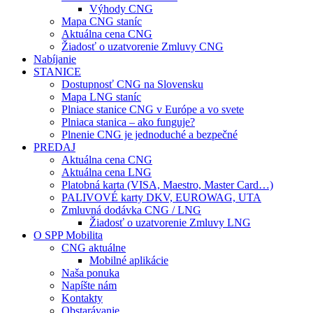
Výhody CNG
Mapa CNG staníc
Aktuálna cena CNG
Žiadosť o uzatvorenie Zmluvy CNG
Nabíjanie
STANICE
Dostupnosť CNG na Slovensku
Mapa LNG staníc
Plniace stanice CNG v Európe a vo svete
Plniaca stanica – ako funguje?
Plnenie CNG je jednoduché a bezpečné
PREDAJ
Aktuálna cena CNG
Aktuálna cena LNG
Platobná karta (VISA, Maestro, Master Card…)
PALIVOVÉ karty DKV, EUROWAG, UTA
Zmluvná dodávka CNG / LNG
Žiadosť o uzatvorenie Zmluvy LNG
O SPP Mobilita
CNG aktuálne
Mobilné aplikácie
Naša ponuka
Napíšte nám
Kontakty
Obstarávanie