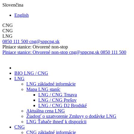
Slovenčina
English
CNG
CNG
LNG
0850 111 500
cng@sppcng.sk
Plniace stanice: Otvorené non-stop
Plniace stanice: Otvorené non-stop
cng@sppcng.sk
0850 111 500
BIO LNG / CNG
LNG
LNG základné informácie
Mapa LNG staníc
LNG / CNG Trnava
LNG / CNG Prešov
LNG / CNG D2 Brodské
Aktuálna cena LNG
Žiadosť o uzatvorenie Zmluvy o dodávke LNG
LNG Ťahače ihneď k dispozícii
CNG
CNG základné informácie