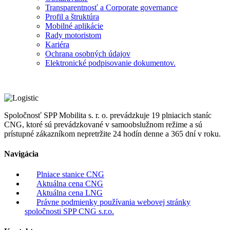
Transparentnosť a Corporate governance
Profil a štruktúra
Mobilné aplikácie
Rady motoristom
Kariéra
Ochrana osobných údajov
Elektronické podpisovanie dokumentov.
Spoločnosť SPP Mobilita s. r. o. prevádzkuje 19 plniacich staníc
CNG, ktoré sú prevádzkované v samoobslužnom režime a sú
prístupné zákazníkom nepretržite 24 hodín denne a 365 dní v roku.
Navigácia
Plniace stanice CNG
Aktuálna cena CNG
Aktuálna cena LNG
Právne podmienky používania webovej stránky
spoločnosti SPP CNG s.r.o.