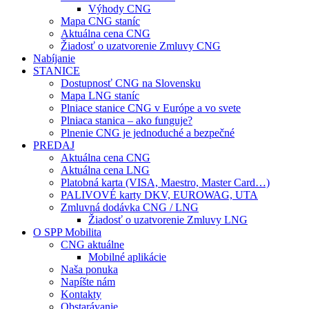
Výhody CNG
Mapa CNG staníc
Aktuálna cena CNG
Žiadosť o uzatvorenie Zmluvy CNG
Nabíjanie
STANICE
Dostupnosť CNG na Slovensku
Mapa LNG staníc
Plniace stanice CNG v Európe a vo svete
Plniaca stanica – ako funguje?
Plnenie CNG je jednoduché a bezpečné
PREDAJ
Aktuálna cena CNG
Aktuálna cena LNG
Platobná karta (VISA, Maestro, Master Card…)
PALIVOVÉ karty DKV, EUROWAG, UTA
Zmluvná dodávka CNG / LNG
Žiadosť o uzatvorenie Zmluvy LNG
O SPP Mobilita
CNG aktuálne
Mobilné aplikácie
Naša ponuka
Napíšte nám
Kontakty
Obstarávanie