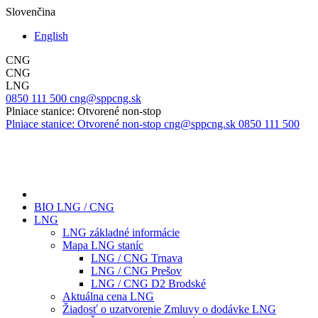
Slovenčina
English
CNG
CNG
LNG
0850 111 500
cng@sppcng.sk
Plniace stanice: Otvorené non-stop
Plniace stanice: Otvorené non-stop
cng@sppcng.sk
0850 111 500
BIO LNG / CNG
LNG
LNG základné informácie
Mapa LNG staníc
LNG / CNG Trnava
LNG / CNG Prešov
LNG / CNG D2 Brodské
Aktuálna cena LNG
Žiadosť o uzatvorenie Zmluvy o dodávke LNG