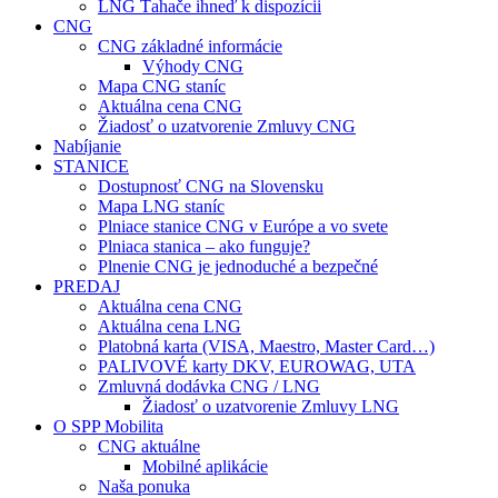
LNG Ťahače ihneď k dispozícii
CNG
CNG základné informácie
Výhody CNG
Mapa CNG staníc
Aktuálna cena CNG
Žiadosť o uzatvorenie Zmluvy CNG
Nabíjanie
STANICE
Dostupnosť CNG na Slovensku
Mapa LNG staníc
Plniace stanice CNG v Európe a vo svete
Plniaca stanica – ako funguje?
Plnenie CNG je jednoduché a bezpečné
PREDAJ
Aktuálna cena CNG
Aktuálna cena LNG
Platobná karta (VISA, Maestro, Master Card…)
PALIVOVÉ karty DKV, EUROWAG, UTA
Zmluvná dodávka CNG / LNG
Žiadosť o uzatvorenie Zmluvy LNG
O SPP Mobilita
CNG aktuálne
Mobilné aplikácie
Naša ponuka