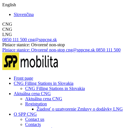
English
Slovenčina
CNG
CNG
LNG
0850 111 500
cng@sppcng.sk
Plniace stanice: Otvorené non-stop
Plniace stanice: Otvorené non-stop
cng@sppcng.sk
0850 111 500
Front page
CNG Filling Stations in Slovakia
CNG Filling Stations in Slovakia
Aktuálna cena CNG
Aktuálna cena CNG
Registration
Žiadosť o uzatvorenie Zmluvy o dodávky LNG
O SPP CNG
Contact us
Contacts