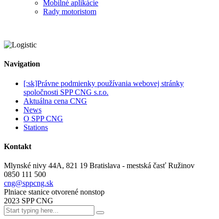
Mobilné aplikácie
Rady motoristom
Navigation
[:sk]Právne podmienky používania webovej stránky
spoločnosti SPP CNG s.r.o.
Aktuálna cena CNG
News
O SPP CNG
Stations
Kontakt
Mlynské nivy 44A, 821 19 Bratislava - mestská časť Ružinov
0850 111 500
cng@sppcng.sk
Plniace stanice otvorené nonstop
2023 SPP CNG