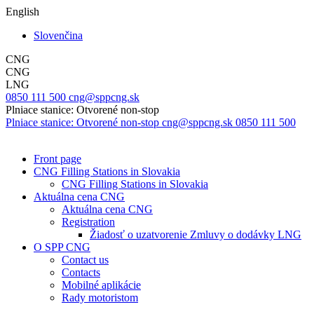
English
Slovenčina
CNG
CNG
LNG
0850 111 500
cng@sppcng.sk
Plniace stanice: Otvorené non-stop
Plniace stanice: Otvorené non-stop
cng@sppcng.sk
0850 111 500
Front page
CNG Filling Stations in Slovakia
CNG Filling Stations in Slovakia
Aktuálna cena CNG
Aktuálna cena CNG
Registration
Žiadosť o uzatvorenie Zmluvy o dodávky LNG
O SPP CNG
Contact us
Contacts
Mobilné aplikácie
Rady motoristom