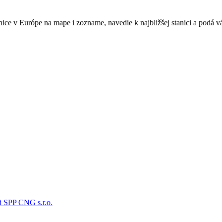
 v Európe na mape i zozname, navedie k najbližšej stanici a podá vá
i SPP CNG s.r.o.