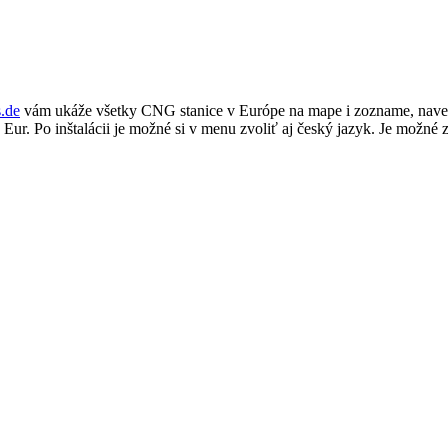
.de
vám ukáže všetky CNG stanice v Európe na mape i zozname, navedie
ur. Po inštalácii je možné si v menu zvoliť aj český jazyk. Je možné zv