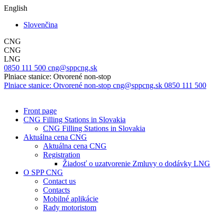
English
Slovenčina
CNG
CNG
LNG
0850 111 500
cng@sppcng.sk
Plniace stanice: Otvorené non-stop
Plniace stanice: Otvorené non-stop
cng@sppcng.sk
0850 111 500
Front page
CNG Filling Stations in Slovakia
CNG Filling Stations in Slovakia
Aktuálna cena CNG
Aktuálna cena CNG
Registration
Žiadosť o uzatvorenie Zmluvy o dodávky LNG
O SPP CNG
Contact us
Contacts
Mobilné aplikácie
Rady motoristom