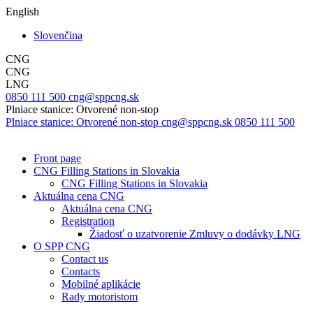
English
Slovenčina
CNG
CNG
LNG
0850 111 500
cng@sppcng.sk
Plniace stanice: Otvorené non-stop
Plniace stanice: Otvorené non-stop
cng@sppcng.sk
0850 111 500
Front page
CNG Filling Stations in Slovakia
CNG Filling Stations in Slovakia
Aktuálna cena CNG
Aktuálna cena CNG
Registration
Žiadosť o uzatvorenie Zmluvy o dodávky LNG
O SPP CNG
Contact us
Contacts
Mobilné aplikácie
Rady motoristom