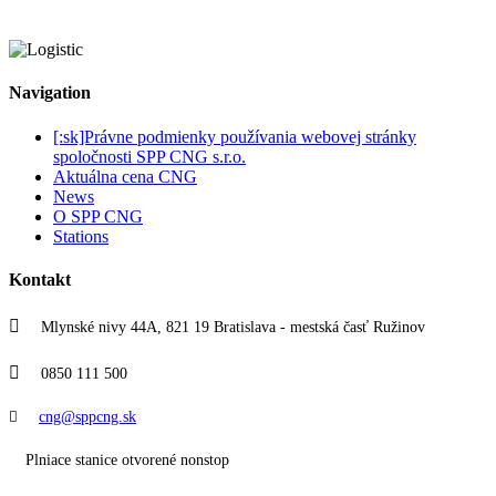
Navigation
[:sk]Právne podmienky používania webovej stránky
spoločnosti SPP CNG s.r.o.
Aktuálna cena CNG
News
O SPP CNG
Stations
Kontakt
Mlynské nivy 44A, 821 19 Bratislava - mestská časť Ružinov
0850 111 500
cng@sppcng.sk
Plniace stanice otvorené nonstop